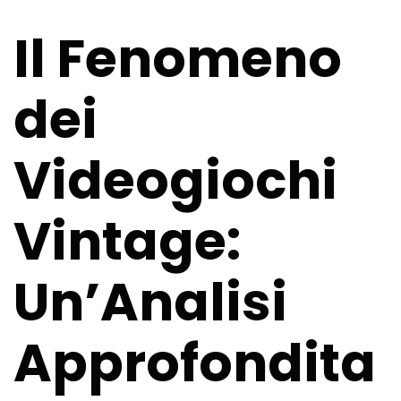
Un’Analisi Approfondita delle Arcade
Classiche e il Fascino Duraturo di
Il Fenomeno
Chicken Road
dei
Videogiochi
Vintage:
Un’Analisi
Approfondita