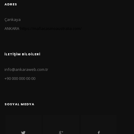
ADRES
Çankaya
ANKARA
https://mafiacasinoaustralia.com/
İLETIŞIM BILGILERI
info@ankaraweb.com.tr
+90 000 000 00 00
SOSYAL MEDYA