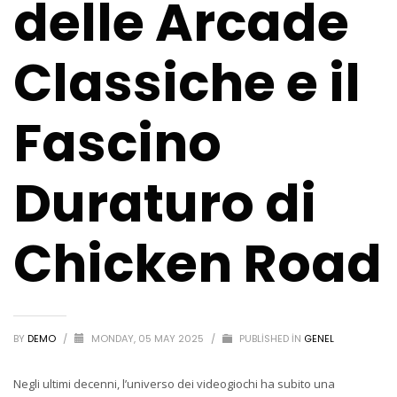
delle Arcade
Classiche e il
Fascino
Duraturo di
Chicken Road
BY
DEMO
/
MONDAY, 05 MAY 2025
/
PUBLISHED IN
GENEL
Negli ultimi decenni, l’universo dei videogiochi ha subito una