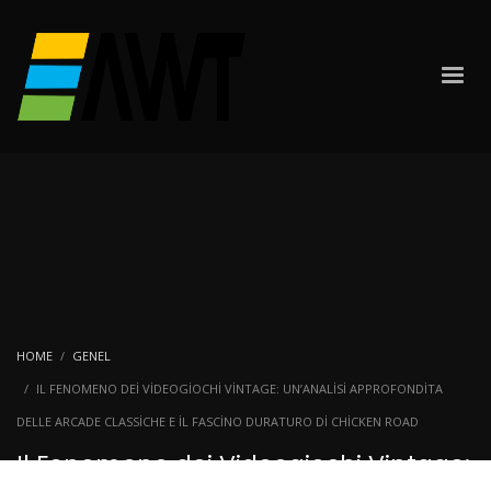
HOME
GENEL
IL FENOMENO DEI VIDEOGIOCHI VINTAGE: UN’ANALISI APPROFONDITA
DELLE ARCADE CLASSICHE E IL FASCINO DURATURO DI CHICKEN ROAD
Il Fenomeno dei Videogiochi Vintage: