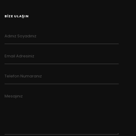
BİZE ULAŞIN
Adınız Soyadınız
Email Adresiniz
Telefon Numaranız
Mesajınız