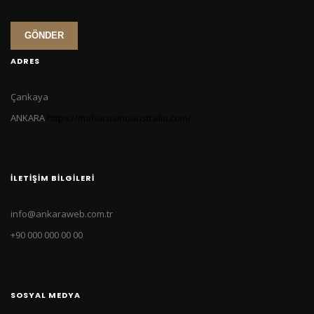
GÖNDER
ADRES
Çankaya
ANKARA
https://mafiacasinoaustralia.com/
İLETIŞIM BILGILERI
info@ankaraweb.com.tr
+90 000 000 00 00
SOSYAL MEDYA