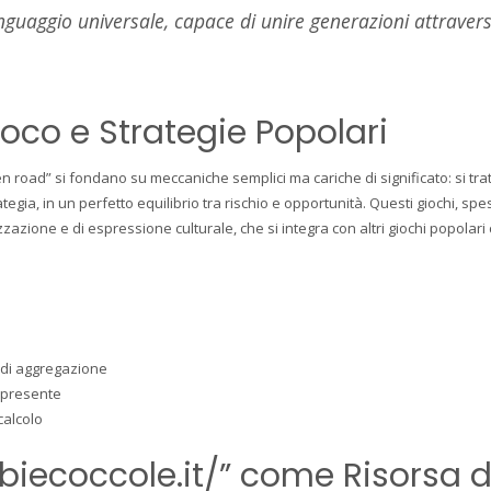
 linguaggio universale, capace di unire generazioni attraver
Gioco e Strategie Popolari
ken road” si fondano su meccaniche semplici ma cariche di significato: si trat
ategia, in un perfetto equilibrio tra rischio e opportunità. Questi giochi, sp
zione e di espressione culturale, che si integra con altri giochi popolari
di aggregazione
 presente
calcolo
mbiecoccole.it/” come Risorsa d