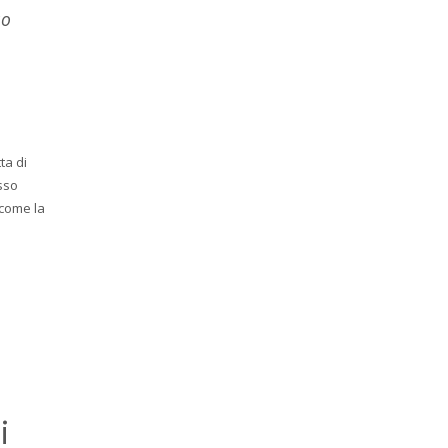
so
ta di
esso
 come la
i