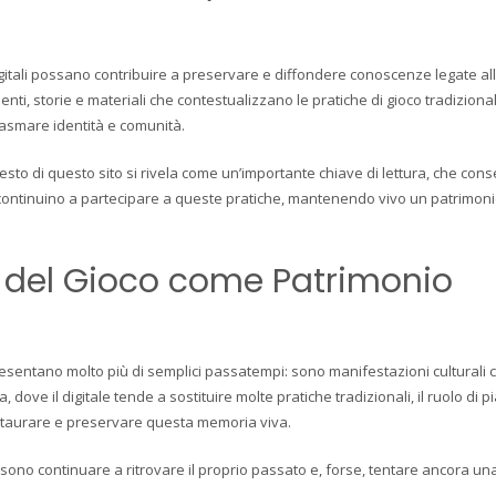
igitali possano contribuire a preservare e diffondere conoscenze legate all
ti, storie e materiali che contestualizzano le pratiche di gioco tradizionali
lasmare identità e comunità.
esto di questo sito si rivela come un’importante chiave di lettura, che cons
continuino a partecipare a queste pratiche, mantenendo vivo un patrimoni
à del Gioco come Patrimonio
sentano molto più di semplici passatempi: sono manifestazioni culturali 
dove il digitale tende a sostituire molte pratiche tradizionali, il ruolo di 
staurare e preservare questa memoria viva.
ono continuare a ritrovare il proprio passato e, forse, tentare ancora una