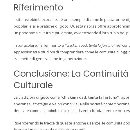
Riferimento
Il sito asilobimbiecoccole.it è un esempio di come le piattaforme d
popolari e alle pratiche di gioco. Questa risorsa offre approfondimen
un panorama culturale più ampio, evidenziando il loro ruolo nel p
In particolare, il riferimento a
“chicken road, tenta la fortuna”
nel cont
appassionati e studiosi di comprendere come le comunità di oggi 
trasmette di generazione in generazione.
Conclusione: La Continuit
Culturale
Le tradizioni di gioco come
“chicken road, tenta la fortuna”
rappre
speranze, strategie e valori condivisi. Nella società contemporanea, 
dedicate come asilobimbiecoccole.it diventa fondamentale nel re
Ripercorrendo le tracce di queste antiche usanze, le comunità poss
fortuna lungo la strada di “chicken road”.