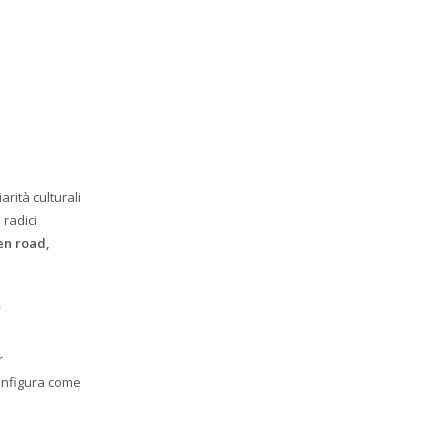
arità culturali
 radici
en road,
”
r
configura come