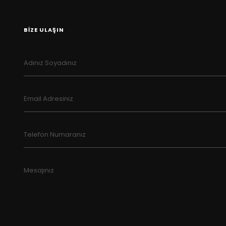
BİZE ULAŞIN
Adınız Soyadınız
Email Adresiniz
Telefon Numaranız
Mesajınız