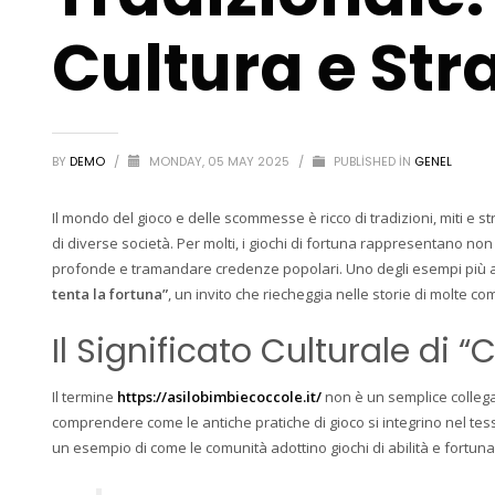
Cultura e Str
BY
DEMO
/
MONDAY, 05 MAY 2025
/
PUBLISHED IN
GENEL
Il mondo del gioco e delle scommesse è ricco di tradizioni, miti e st
di diverse società. Per molti, i giochi di fortuna rappresentano n
profonde e tramandare credenze popolari. Uno degli esempi più a
tenta la fortuna”
, un invito che riecheggia nelle storie di molte co
Il Significato Culturale di 
Il termine
https://asilobimbiecoccole.it/
non è un semplice colleg
comprendere come le antiche pratiche di gioco si integrino nel tess
un esempio di come le comunità adottino giochi di abilità e fortuna